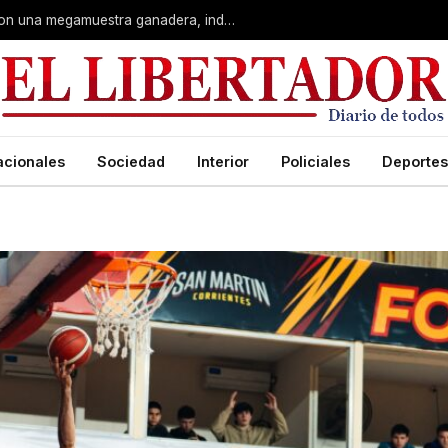
Corrientes: La Rural celebra 90 años con una megamuestra ganadera, industrial y artística
acionales
Sociedad
Interior
Policiales
Deportes