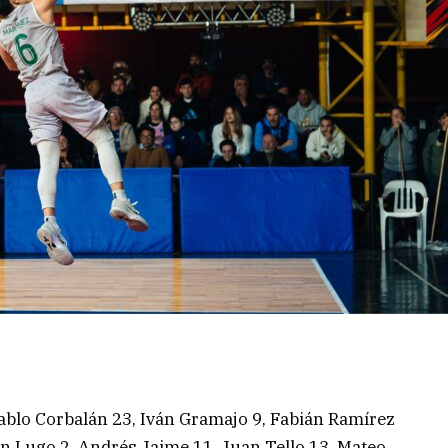
Pablo Corbalán 23, Iván Gramajo 9, Fabián Ramírez
ián Lugo 2, Andrés Jaime 11, Juan Tello 13, Mateo