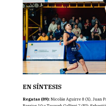
EN SÍNTESIS
Regatas (89):
Nicolás Aguirre 8 (X), Juan 
Barrios 10 y Tayavek Gallizzi 7 (FI); Sebast