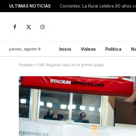
ULTIMAS NOTICIAS
Facebook
X
Instagram
(Twitter)
jueves, agosto 6
Inicio
Videos
Política
N
Portada
»
LNB: Regatas cayó en el primer juego