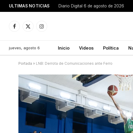
ULTIMAS NOTICIAS
Diario Digital 6 de agosto de 2026
Facebook
X
Instagram
(Twitter)
jueves, agosto 6
Inicio
Videos
Política
N
Portada
»
LNB: Derrota de Comunicaciones ante Ferro