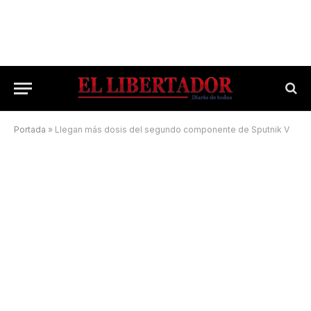
Portada
»
Llegan más dosis del segundo componente de Sputnik V