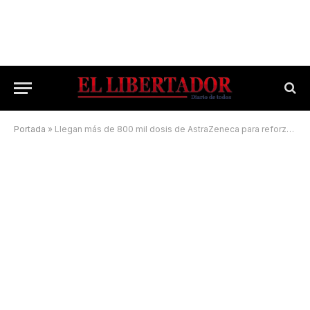
Portada
»
Llegan más de 800 mil dosis de AstraZeneca para reforzar la lucha contra el coronavirus