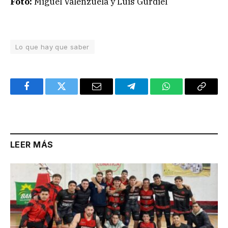
Foto:
Miguel Valenzuela y Luis Gurdiel
Lo que hay que saber
Facebook
Twitter
Email
Telegram
WhatsApp
Copy
Link
LEER MÁS