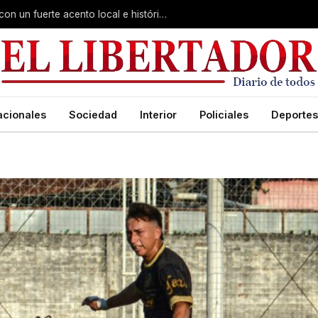
Virasoro inauguró la 7ª Feria del Libro con un fuerte acento local e histórico
acionales
Sociedad
Interior
Policiales
Deportes