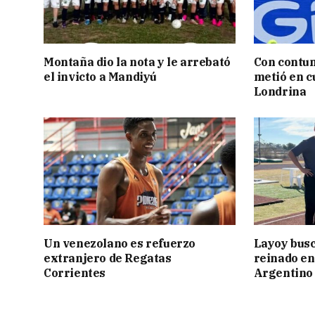
Montaña dio la nota y le arrebató
Con contun
el invicto a Mandiyú
metió en c
Londrina
Un venezolano es refuerzo
Layoy busc
extranjero de Regatas
reinado e
Corrientes
Argentino 