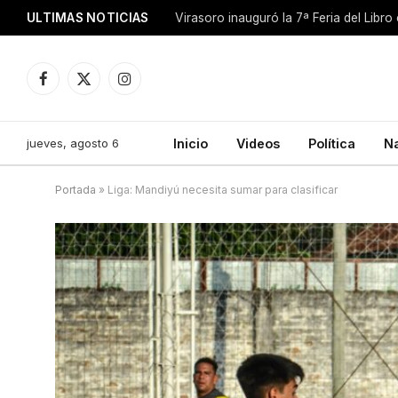
ULTIMAS NOTICIAS
Facebook
X
Instagram
(Twitter)
jueves, agosto 6
Inicio
Videos
Política
N
Portada
»
Liga: Mandiyú necesita sumar para clasificar