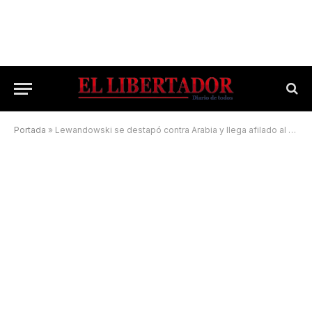
Portada
»
Lewandowski se destapó contra Arabia y llega afilado al partido contra la Argentina