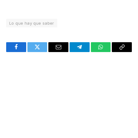
Lo que hay que saber
Facebook
Twitter
Email
Telegram
WhatsApp
Copy
Link