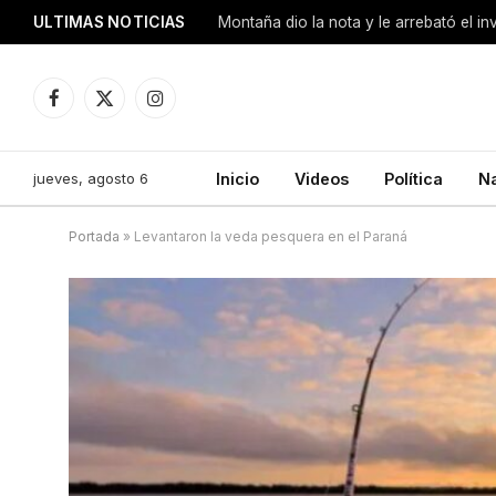
ULTIMAS NOTICIAS
Montaña dio la nota y le arrebató el i
Facebook
X
Instagram
(Twitter)
jueves, agosto 6
Inicio
Videos
Política
N
Portada
»
Levantaron la veda pesquera en el Paraná