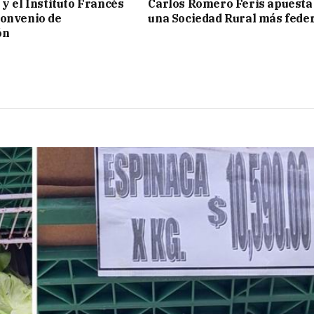
 y el Instituto Francés
Carlos Romero Feris apuesta
convenio de
una Sociedad Rural más fede
ón