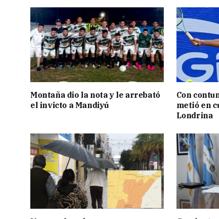
Montaña dio la nota y le arrebató
Con contun
el invicto a Mandiyú
metió en c
Londrina