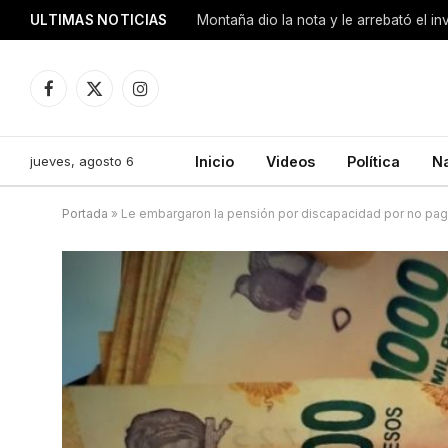
ULTIMAS NOTICIAS
Montaña dio la nota y le arrebató el i
Facebook
X
Instagram
(Twitter)
jueves, agosto 6
Inicio
Videos
Política
N
Portada
»
Le embargaron la pensión por discapacidad por no paga