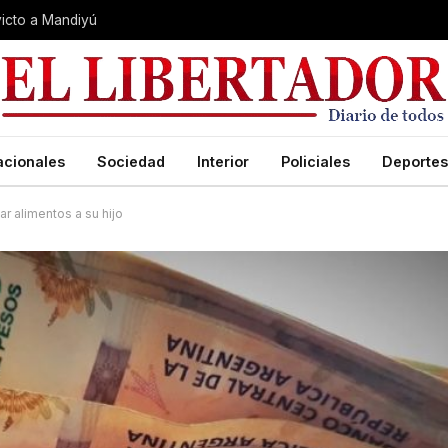
nvicto a Mandiyú
acionales
Sociedad
Interior
Policiales
Deportes
r alimentos a su hijo