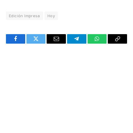
Edición Impresa
Hoy
Facebook
Twitter
Email
Telegram
WhatsApp
Copy
Link