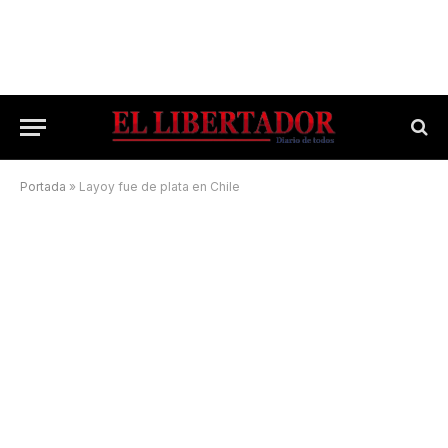
Portada
»
Layoy fue de plata en Chile