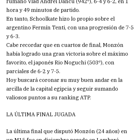
rumano Vlad Andrei Dancu (942º), 6-4 y 6-2, en 1
hora y 49 minutos de partido.
En tanto, Schoolkate hizo lo propio sobre el
argentino Fermín Tenti, con una progresión de 7-5
y 6-3.
Cabe recordar que en cuartos de final, Monzón
había logrado una gran victoria sobre el máximo
favorito, el japonés Rio Noguchi (503º), con
parciales de 6-2 y 7-5.
Hoy buscará coronar su muy buen andar en la
arcilla de la capital egipcia y seguir sumando
valiosos puntos a su ranking ATP.
LA ÚLTIMA FINAL JUGADA
La última final que disputó Monzón (24 años) en
un M15 fue en diciembre pasado en Lambaré,