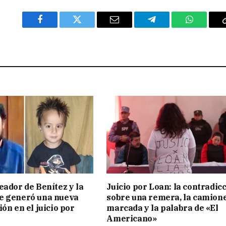
Facebook
Twitter
Email
Telegram
WhatsAp
eador de Benítez y la
Juicio por Loan: la contradic
e generó una nueva
sobre una remera, la camion
ón en el juicio por
marcada y la palabra de «El
Americano»