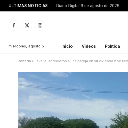
ULTIMAS NOTICIAS
Diario Digital 6 de agosto de 2026
Facebook
X
Instagram
(Twitter)
miércoles, agosto 5
Inicio
Videos
Política
Portada
»
Lavalle: agredieron a una pareja en su vivienda y se ll