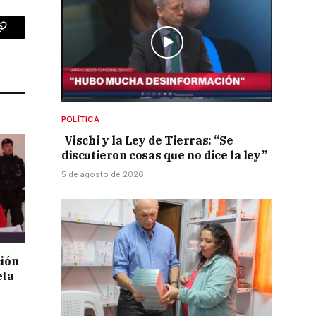
p
Copy
Link
POLÍTICA
Vischi y la Ley de Tierras: “Se
discutieron cosas que no dice la ley”
5 de agosto de 2026
ción
eta