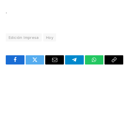
.
Edición Impresa
Hoy
Facebook
Twitter
Email
Telegram
WhatsApp
Copy
Link