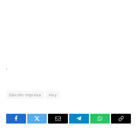
.
Edición Impresa
Hoy
Facebook
Twitter
Email
Telegram
WhatsApp
Copy
Link