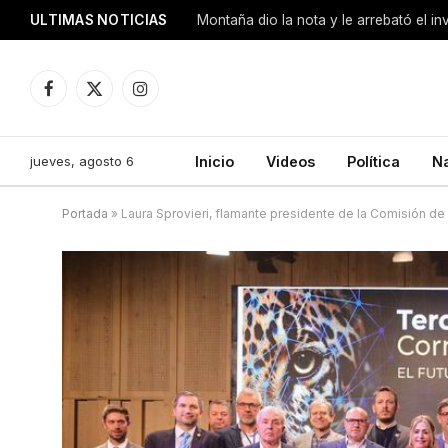
ULTIMAS NOTICIAS
Montaña dio la nota y le arrebató el i
Facebook
X
Instagram
(Twitter)
jueves, agosto 6
Inicio
Videos
Política
N
Portada
»
Laura Sprovieri, flamante presidente de la Comisión de