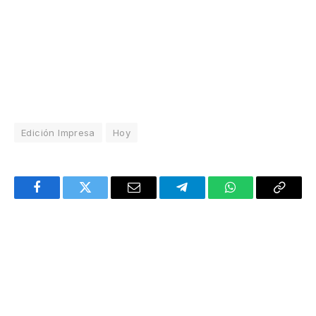
Edición Impresa
Hoy
Facebook
Twitter
Email
Telegram
WhatsApp
Copy
Link