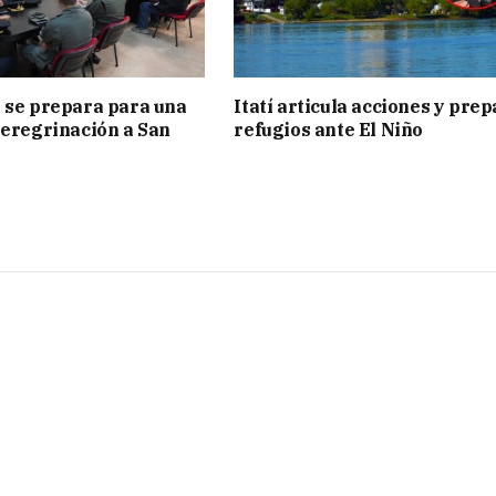
 se prepara para una
Itatí articula acciones y pre
peregrinación a San
refugios ante El Niño