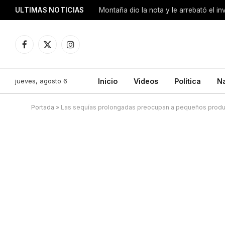
ULTIMAS NOTICIAS
Montaña dio la nota y le arrebató el i
Facebook
X
Instagram
(Twitter)
jueves, agosto 6
Inicio
Videos
Política
N
Portada
»
Las sequías prolongadas preocupan a pequeños prod