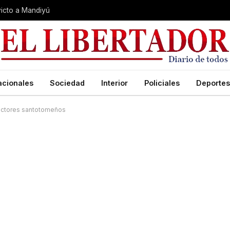
nvicto a Mandiyú
acionales
Sociedad
Interior
Policiales
Deportes
uctores santotomeños