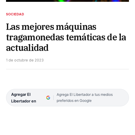
SOCIEDAD
Las mejores máquinas
tragamonedas temáticas de la
actualidad
1 de octubre de 2023
Agregar El
Agrega El Libertador a tus medios
preferidos en Google
Libertador en