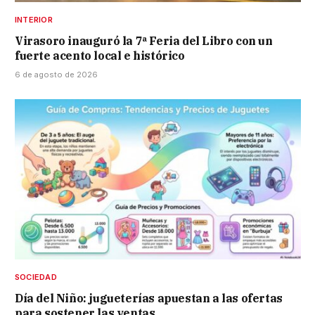
INTERIOR
Virasoro inauguró la 7ª Feria del Libro con un
fuerte acento local e histórico
6 de agosto de 2026
SOCIEDAD
Día del Niño: jugueterías apuestan a las ofertas
para sostener las ventas