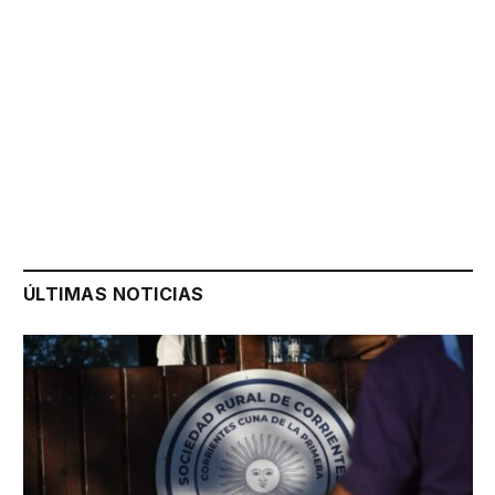
ÚLTIMAS NOTICIAS