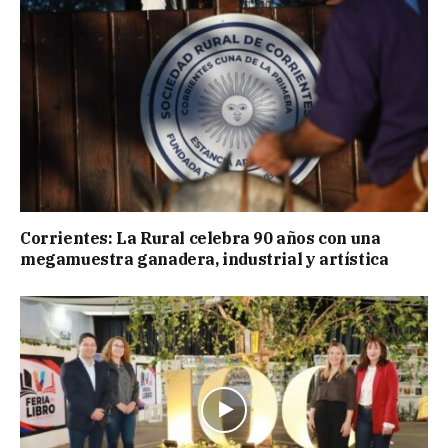
Corrientes: La Rural celebra 90 años con una
megamuestra ganadera, industrial y artística