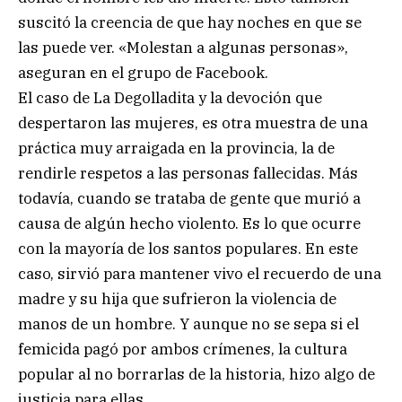
suscitó la creencia de que hay noches en que se
las puede ver. «Molestan a algunas personas»,
aseguran en el grupo de Facebook.
El caso de La Degolladita y la devoción que
despertaron las mujeres, es otra muestra de una
práctica muy arraigada en la provincia, la de
rendirle respetos a las personas fallecidas. Más
todavía, cuando se trataba de gente que murió a
causa de algún hecho violento. Es lo que ocurre
con la mayoría de los santos populares. En este
caso, sirvió para mantener vivo el recuerdo de una
madre y su hija que sufrieron la violencia de
manos de un hombre. Y aunque no se sepa si el
femicida pagó por ambos crímenes, la cultura
popular al no borrarlas de la historia, hizo algo de
justicia para ellas.