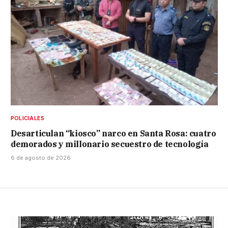
POLICIALES
Desarticulan “kiosco” narco en Santa Rosa: cuatro
demorados y millonario secuestro de tecnología
6 de agosto de 2026