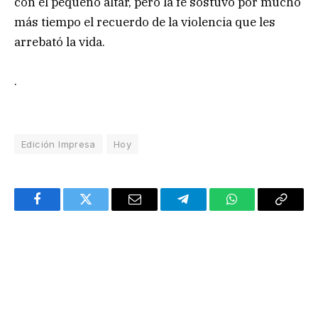
con el pequeño altar, pero la fe sostuvo por mucho
más tiempo el recuerdo de la violencia que les
arrebató la vida.
.
Edición Impresa
Hoy
Facebook
Twitter
Email
Telegram
WhatsApp
Copy
Link