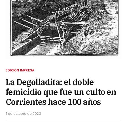
EDICIÓN IMPRESA
La Degolladita: el doble
femicidio que fue un culto en
Corrientes hace 100 años
1 de octubre de 2023