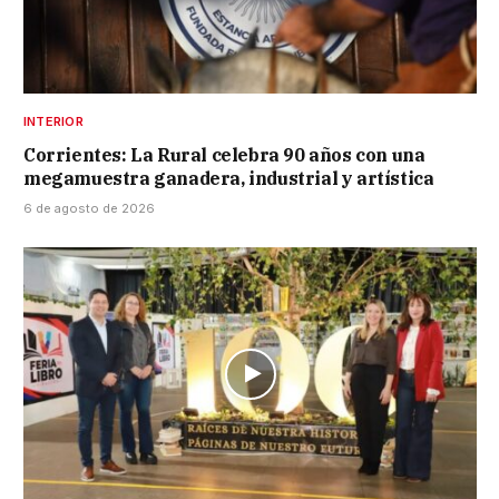
INTERIOR
Corrientes: La Rural celebra 90 años con una
megamuestra ganadera, industrial y artística
6 de agosto de 2026