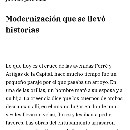
Modernización que se llevó
historias
Lo que hoy es el cruce de las avenidas Ferré y
Artigas de la Capital, hace mucho tiempo fue un
pequeño paraje por el que pasaba un arroyo. En
una de las orillas, un hombre mató a su esposa y a
su hija. La creencia dice que los cuerpos de ambas
descansan allí, en el mismo lugar en donde una
vez les llevaron velas, flores y les iban a pedir
favores. Las obras del entubamiento arrasaron