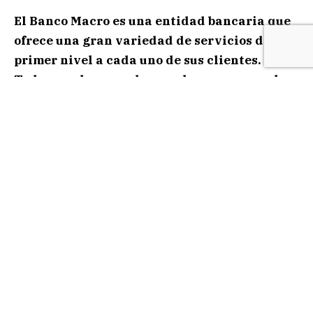
El Banco Macro es una entidad bancaria que
ofrece una gran variedad de servicios de
primer nivel a cada uno de sus clientes.
Todos pueden acceder a su banca personal a
través de la web y desde la comodidad de su
hogar u oficina laboral.
La página del home banking macro
es un lugar
seguro en donde
cada cliente puede realizar
sus consultas, transacciones y pagos de
manera eficiente
. Con el fin de facilitar las
transacciones que llevan a diario cada uno de sus
clientes, la entidad bancaria ha desarrollado la