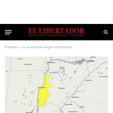
Portada
»
Las localidades eligen autoridades