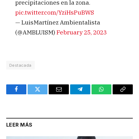
precipitaciones en la zona.
pic.twitter.com/YziHsPuBWS
— LuisMartínez Ambientalista
(@AMBLUISM)
February 25, 2023
Destacada
Facebook
Twitter
Email
Telegram
WhatsApp
Copy
Link
LEER MÁS