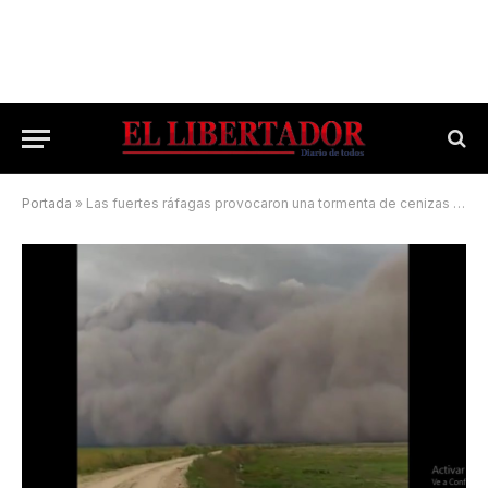
Portada
»
Las fuertes ráfagas provocaron una tormenta de cenizas en el Iberá