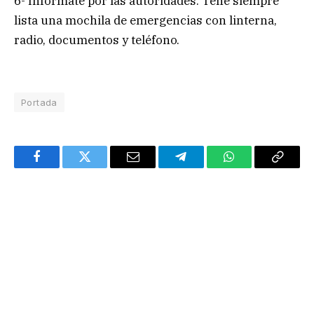
6- Informate por las autoridades. Tené siempre
lista una mochila de emergencias con linterna,
radio, documentos y teléfono.
Portada
Facebook
Twitter
Email
Telegram
WhatsApp
Copy
Link