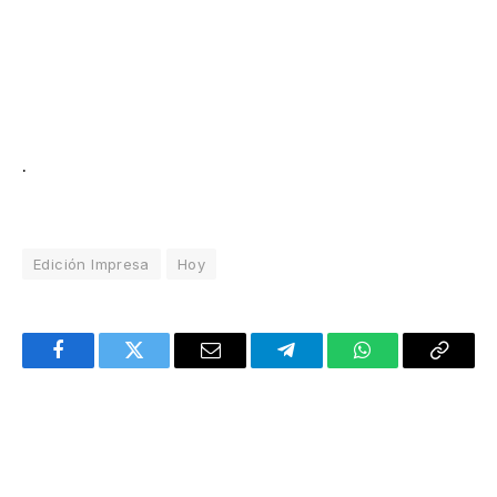
.
Edición Impresa
Hoy
Facebook
Twitter
Email
Telegram
WhatsApp
Copy
Link