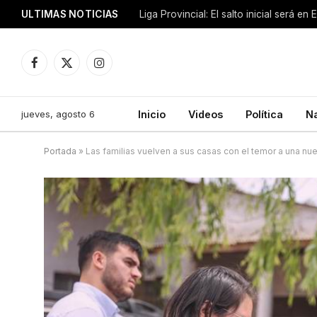
ULTIMAS NOTICIAS
Liga Provincial: El salto inicial será en
Facebook
X
Instagram
(Twitter)
jueves, agosto 6
Inicio
Videos
Política
N
Portada
»
Las familias vuelven a sus casas con el temor a una nu