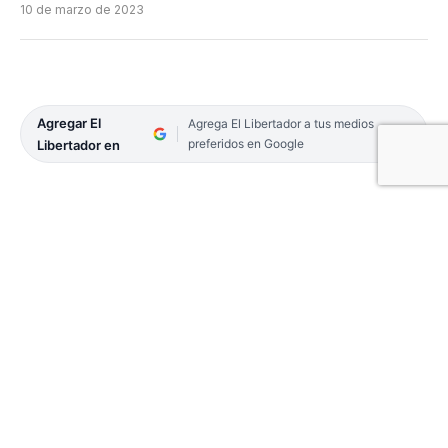
10 de marzo de 2023
Agregar El
Agrega El Libertador a tus medios
preferidos en Google
Libertador en
Segunda presentación de San Martín de Curuzú
Cuatiá en la capital de la tierra roja.
Esta noche, en Posadas, visitará a Mitre en cotejo
perteneciente a la Liga Federal de Básquetbol,