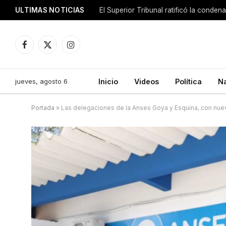
ULTIMAS NOTICIAS
El Superior Tribunal ratificó la conde
Facebook
X
Instagram
(Twitter)
jueves, agosto 6
Inicio
Videos
Política
N
Portada
»
Las delegaciones de la Anses Goya y Esquina, con nue