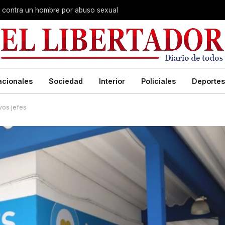
na contra un hombre por abuso sexual
acionales
Sociedad
Interior
Policiales
Deportes
vos jefes