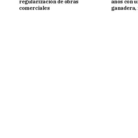
regularización de obras
años con 
comerciales
ganadera, i