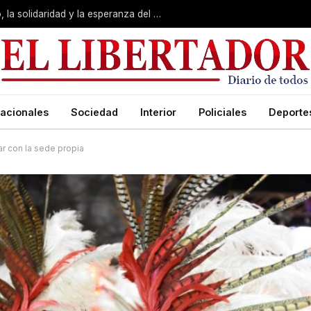
San Cayetano: Pedro valoró “el trabajo, la solidaridad y la esperanza del pueblo”
acionales
Sociedad
Interior
Policiales
Deporte
r con la sede propia