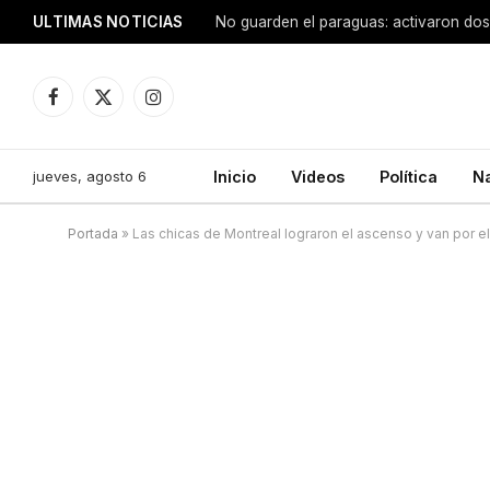
ULTIMAS NOTICIAS
Corrientes y el Instituto Francés firm
Facebook
X
Instagram
(Twitter)
jueves, agosto 6
Inicio
Videos
Política
N
Portada
»
Las chicas de Montreal lograron el ascenso y van por el 