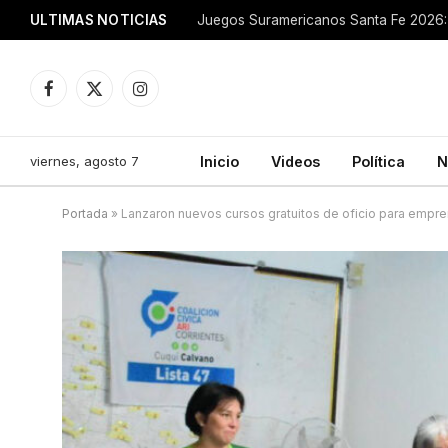
ULTIMAS NOTICIAS
Juegos Suramericanos Santa Fe 2026: 
Facebook
X
Instagram
(Twitter)
viernes, agosto 7
Inicio
Videos
Política
N
Portada
»
Lanzaron nuevos cursos gratuitos de oficio para empr