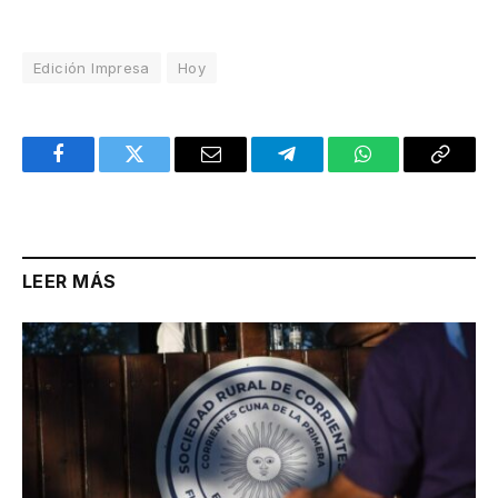
Edición Impresa
Hoy
Facebook
Twitter
Email
Telegram
WhatsApp
Copy
Link
LEER MÁS