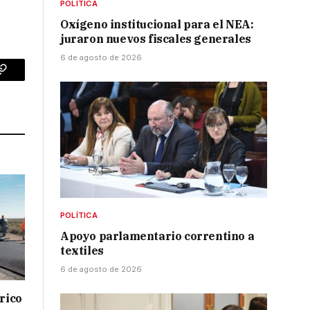
POLÍTICA
Oxígeno institucional para el NEA:
juraron nuevos fiscales generales
6 de agosto de 2026
p
Copy
Link
POLÍTICA
Apoyo parlamentario correntino a
textiles
6 de agosto de 2026
drico