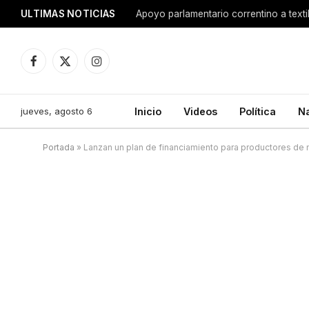
ULTIMAS NOTICIAS
Apoyo parlamentario correntino a texti
Facebook
X
Instagram
(Twitter)
jueves, agosto 6
Inicio
Videos
Política
N
Portada
»
Lanzan un plan de financiamiento para productores de 