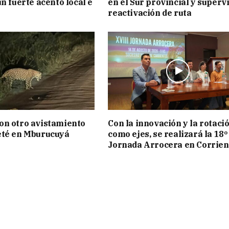
n fuerte acento local e
en el Sur provincial y superv
reactivación de ruta
on otro avistamiento
Con la innovación y la rotaci
eté en Mburucuyá
como ejes, se realizará la 18º
Jornada Arrocera en Corrien