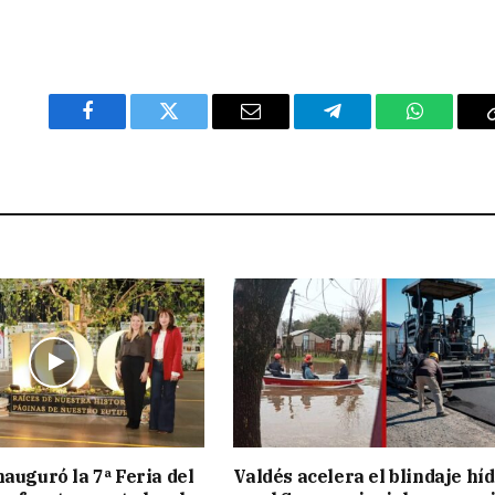
Facebook
Twitter
Email
Telegram
WhatsAp
nauguró la 7ª Feria del
Valdés acelera el blindaje hí