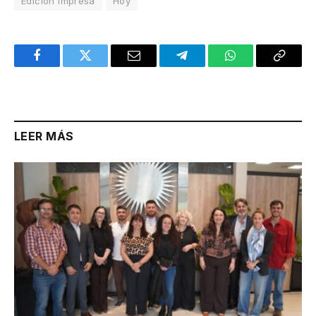
Edición Impresa
Hoy
Facebook
Twitter
Email
Telegram
WhatsApp
Copy
Link
LEER MÁS