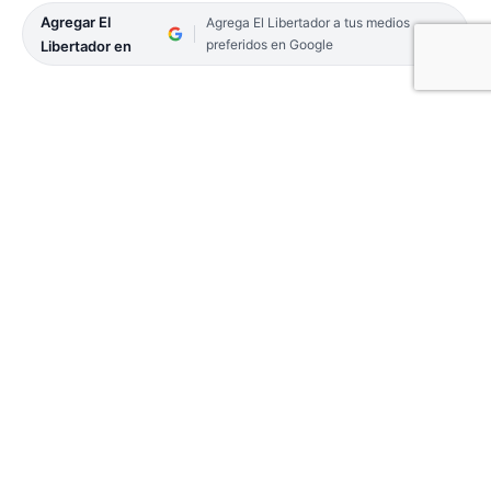
Agregar El
Agrega El Libertador a tus medios
preferidos en Google
Libertador en
La conmemoración del 146º aniversario de la
muerte del gaucho Antonio Mamerto Gil Núñez,
este lunes 8, en Mercedes, estuvo atravesada por
intensas lluvias acompañadas de granizo. Sin
embargo, ello no aplacó la fe de cientos de devotos
quienes se congregaron en el santuario de la Ruta
Nacional 123, para honrar al santo popular más
conocido de la Argentina.