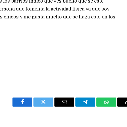
s los barrios indicó que «es bueno que se esté
ersona que fomenta la actividad física ya que soy
os chicos y me gusta mucho que se haga esto en los
Facebook
Twitter
Email
Telegram
WhatsAp