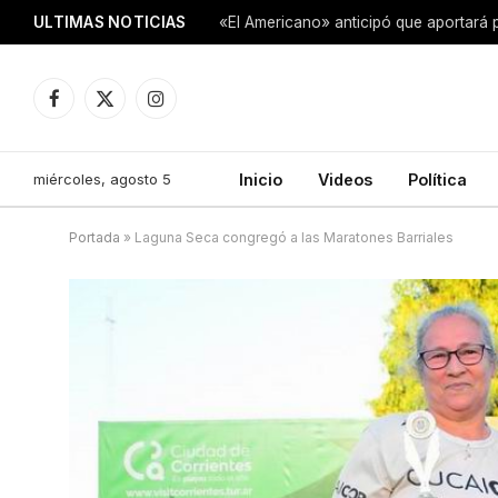
ULTIMAS NOTICIAS
Facebook
X
Instagram
(Twitter)
miércoles, agosto 5
Inicio
Videos
Política
Portada
»
Laguna Seca congregó a las Maratones Barriales