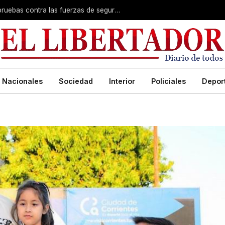
«El Americano» anticipó que aportará pruebas contra las fuerzas de seguridad y la jueza Pozzer Penzo
Nacionales
Sociedad
Interior
Policiales
Depor