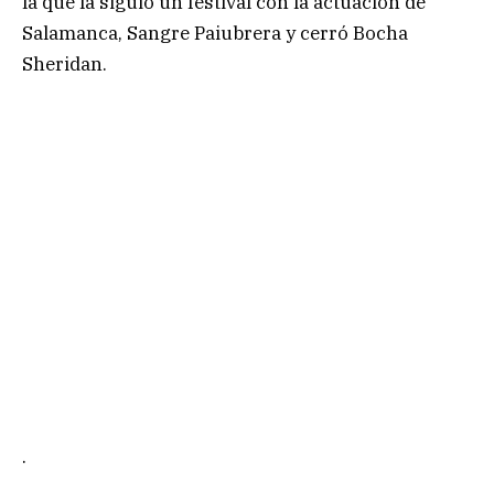
la que la siguió un festival con la actuación de
Salamanca, Sangre Paiubrera y cerró Bocha
Sheridan.
.