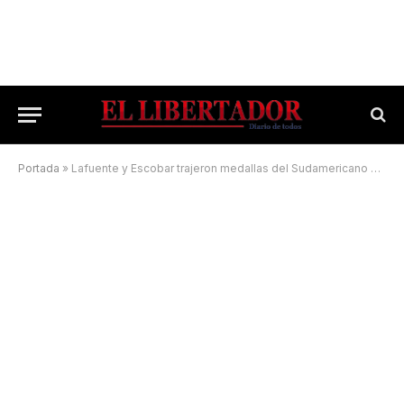
Portada
»
Lafuente y Escobar trajeron medallas del Sudamericano Escolar