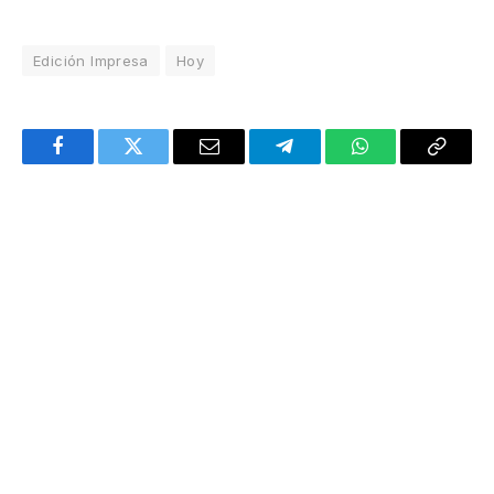
Edición Impresa
Hoy
Facebook
Twitter
Email
Telegram
WhatsApp
Copy
Link