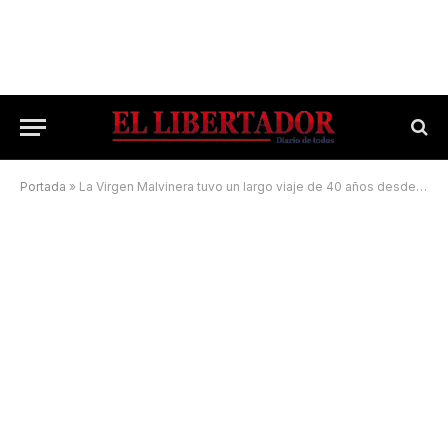
Portada
»
La Virgen Malvinera tuvo un largo viaje de 40 años desde las trincheras