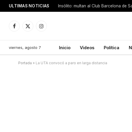
ULTIMAS NOTICIAS
Insólito: multan al Club Barcelona de 
Facebook
X
Instagram
(Twitter)
viernes, agosto 7
Inicio
Videos
Política
N
Portada
»
La UTA convocó a paro en larga distancia