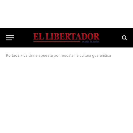
Portada
»
La Unne apuesta por rescatar la cultura guaranítica