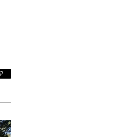
p
Copy
Link