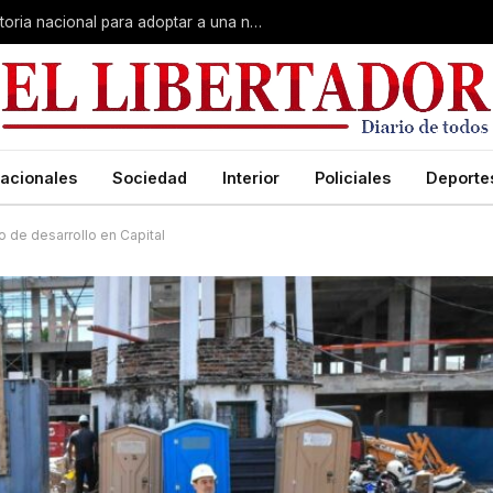
El sueño de crecer en familia: convocatoria nacional para adoptar a una niña de Corrientes
acionales
Sociedad
Interior
Policiales
Deporte
o de desarrollo en Capital