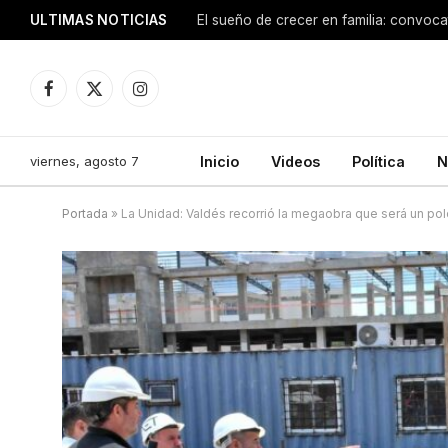
ULTIMAS NOTICIAS
Facebook
X
Instagram
(Twitter)
viernes, agosto 7
Inicio
Videos
Política
N
Portada
»
La Unidad: Valdés recorrió la megaobra que será un pol