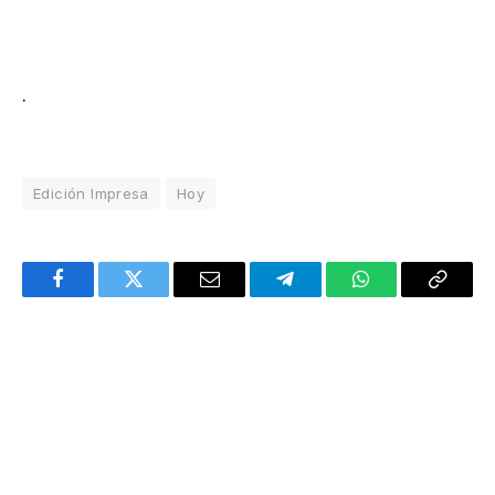
.
Edición Impresa
Hoy
Facebook
Twitter
Email
Telegram
WhatsApp
Copy
Link