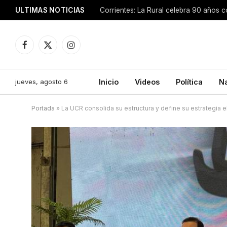
ULTIMAS NOTICIAS
Facebook
X
Instagram
(Twitter)
jueves, agosto 6
Inicio
Videos
Política
N
Portada
»
La UCR consolida su estructura y define su estrategia e