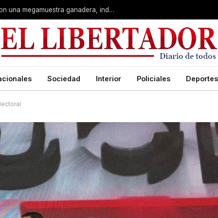
Corrientes: La Rural celebra 90 años con una megamuestra ganadera, industrial y artística
acionales
Sociedad
Interior
Policiales
Deportes
lectoral