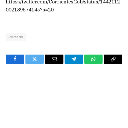
https://twitter.com/CorrientesGob/status/1442112
002189574145?s=20
Portada
Facebook
Twitter
Email
Telegram
WhatsApp
Copy
Link