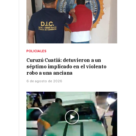
,
POLICIALES
Curuzú Cuatiá: detuvieron a un
séptimo implicado en el violento
robo a una anciana
6 de agosto de 2026