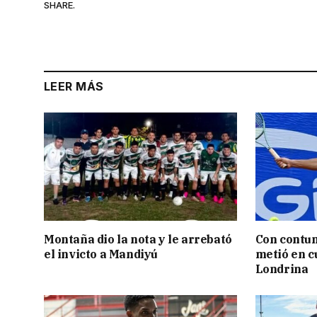
SHARE.
LEER MÁS
Montaña dio la nota y le arrebató
Con contun
el invicto a Mandiyú
metió en c
Londrina