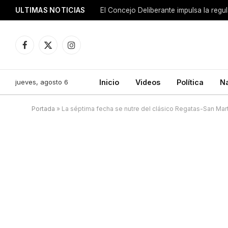
ULTIMAS NOTICIAS
El Concejo Deliberante impulsa la regu
Facebook
X
Instagram
(Twitter)
jueves, agosto 6
Inicio
Videos
Política
N
Portada
»
La séptima fecha se nutre del clásico Regatas-San Mart