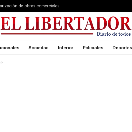
larización de obras comerciales
acionales
Sociedad
Interior
Policiales
Deportes
ín