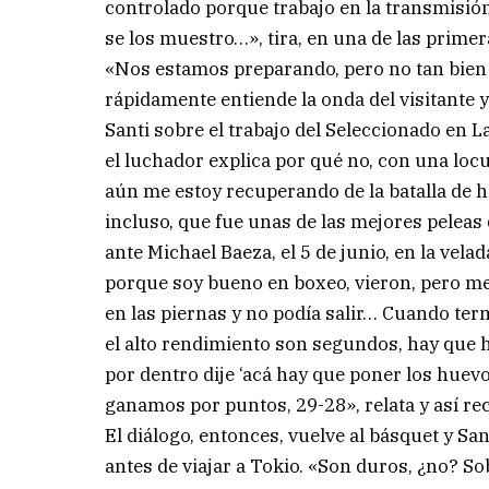
controlado porque trabajo en la transmisión
se los muestro…», tira, en una de las prime
«Nos estamos preparando, pero no tan bien
rápidamente entiende la onda del visitante 
Santi sobre el trabajo del Seleccionado en La
el luchador explica por qué no, con una loc
aún me estoy recuperando de la batalla de 
incluso, que fue unas de las mejores peleas d
ante Michael Baeza, el 5 de junio, en la ve
porque soy bueno en boxeo, vieron, pero me
en las piernas y no podía salir… Cuando ter
el alto rendimiento son segundos, hay que h
por dentro dije ‘acá hay que poner los huev
ganamos por puntos, 29-28», relata y así rec
El diálogo, entonces, vuelve al básquet y S
antes de viajar a Tokio. «Son duros, ¿no? S