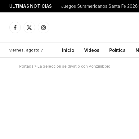
ULTIMAS NOTICIAS
Juegos Suramericanos Santa Fe 2026: 
Facebook
X
Instagram
(Twitter)
viernes, agosto 7
Inicio
Videos
Política
N
Portada
»
La Selección se divirtió con Ponzinibbio