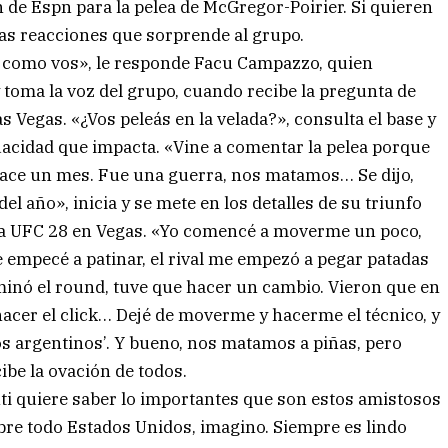
 de Espn para la pelea de McGregor-Poirier. Si quieren
ras reacciones que sorprende al grupo.
 como vos», le responde Facu Campazzo, quien
y toma la voz del grupo, cuando recibe la pregunta de
s Vegas. «¿Vos peleás en la velada?», consulta el base y
uacidad que impacta. «Vine a comentar la pelea porque
hace un mes. Fue una guerra, nos matamos… Se dijo,
el año», inicia y se mete en los detalles de su triunfo
lada UFC 28 en Vegas. «Yo comencé a moverme un poco,
 empecé a patinar, el rival me empezó a pegar patadas
minó el round, tuve que hacer un cambio. Vieron que en
acer el click… Dejé de moverme y hacerme el técnico, y
os argentinos’. Y bueno, nos matamos a piñas, pero
ibe la ovación de todos.
anti quiere saber lo importantes que son estos amistosos
obre todo Estados Unidos, imagino. Siempre es lindo