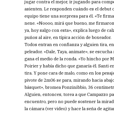
jugar contra el mejor, ir jugando para comp
asienten. Le responden cuándo es el debut o
equipo tiene una sorpresa para él. «Te firm
nene. «Noooo, mirá que bueno, me firmaron l
ya, hoy salgo con esta», explica luego de cal
puños al aire, en típica acción de boxeador.
Todos entran en confianza y alguien tira, e
peleador. «Dale, Taya, animate», se escucha 
gana el medio de la ronda. «Yo hincho por M
Poirier y había dicho que ganaría él. Santi 
tira. Y pone cara de malo, como en los pesaje
pivote de 2m06 se para, mirando hacia abajo,
básquet», bromea Ponzinibbio, 36 centímetr
Alguien, entonces, torea a que Campazzo para
encuentro, pero no puede sostener la mirada
la cámara (ver video) y hace la seña de agi