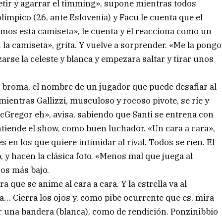
etir y agarrar el timming», supone mientras todos
límpico (26, ante Eslovenia) y Facu le cuenta que el
amos esta camiseta», le cuenta y él reacciona como un
a camiseta», grita. Y vuelve a sorprender. «Me la pongo
zarse la celeste y blanca y empezara saltar y tirar unos
n broma, el nombre de un jugador que puede desafiar al
mientras Gallizzi, musculoso y rocoso pivote, se ríe y
cGregor eh», avisa, sabiendo que Santi se entrena con
entiende el show, como buen luchador. «Un cara a cara»,
s en los que quiere intimidar al rival. Todos se ríen. El
 y hacen la clásica foto. «Menos mal que juega al
os más bajo.
 que se anime al cara a cara. Y la estrella va al
… Cierra los ojos y, como pibe ocurrente que es, mira
tar una bandera (blanca), como de rendición. Ponzinibbio