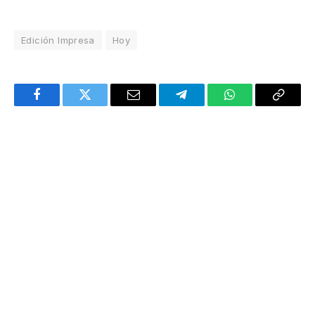
Edición Impresa
Hoy
Facebook
Twitter
Email
Telegram
WhatsApp
Copy
Link