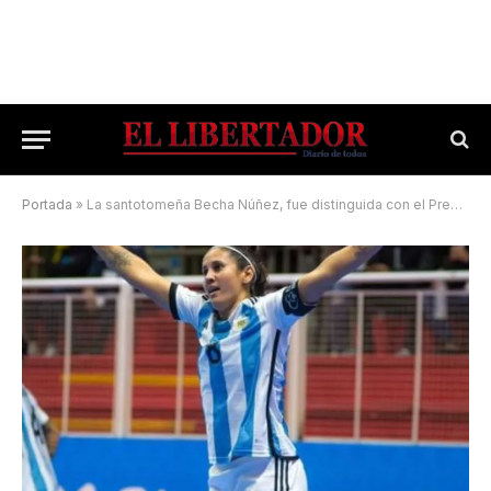
Portada
»
La santotomeña Becha Núñez, fue distinguida con el Premio Alumni