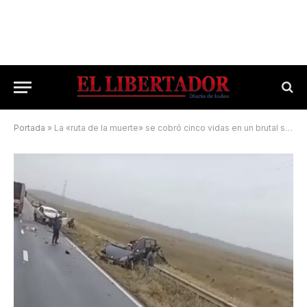
Portada
»
La «ruta de la muerte» se cobró cinco vidas en un brutal siniestro vial