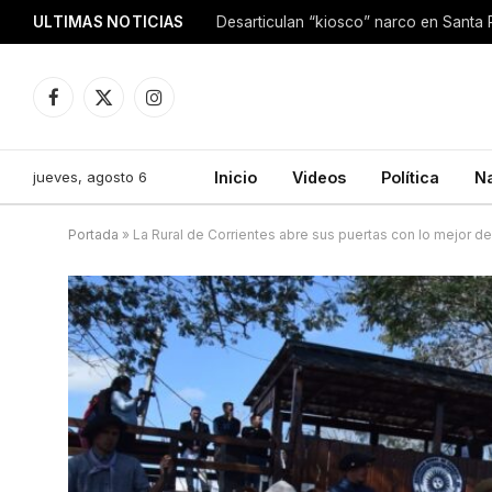
ULTIMAS NOTICIAS
Facebook
X
Instagram
(Twitter)
jueves, agosto 6
Inicio
Videos
Política
N
Portada
»
La Rural de Corrientes abre sus puertas con lo mejor de