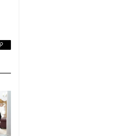
p
Copy
Link