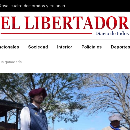
Desarticulan “kiosco” narco en Santa Rosa: cuatro demorados y millonario secuestro de tecnología
acionales
Sociedad
Interior
Policiales
Deportes
 la ganadería