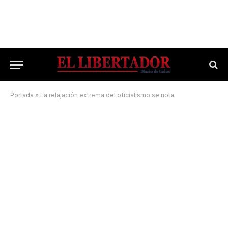
Portada
»
La relajación extrema del oficialismo se nota