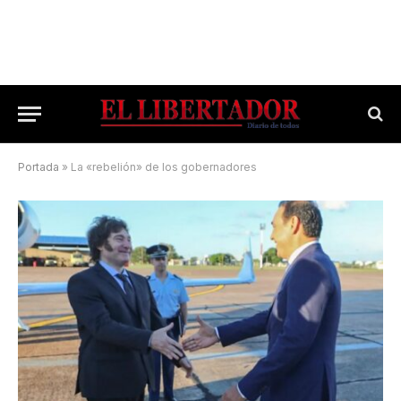
Portada
»
La «rebelión» de los gobernadores