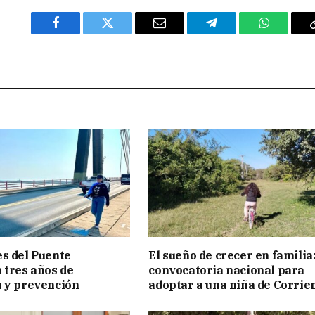
Facebook
Twitter
Email
Telegram
WhatsAp
s del Puente
El sueño de crecer en familia
 tres años de
convocatoria nacional para
 y prevención
adoptar a una niña de Corrie