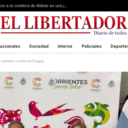
Gobierno, Unne y Arzobispado recibieron a la comitiva de Aldeas en una jornada de reuniones estratégicas
acionales
Sociedad
Interior
Policiales
Deporte
 sanitario contra el Chagas