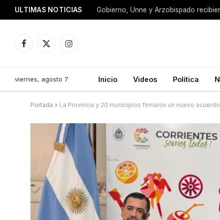
ULTIMAS NOTICIAS
Facebook
X
Instagram
(Twitter)
viernes, agosto 7
Inicio
Videos
Política
N
Portada
»
La Provincia y 20 municipios firmaron un nuevo acuerdo